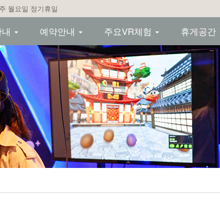
 매주 월요일 정기휴일
안내
예약안내
주요VR체험
휴게공간