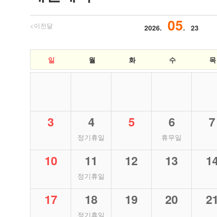
05
<이전달
2026.
. 23
일
월
화
수
목
3
4
5
6
7
정기휴일
휴무일
10
11
12
13
1
정기휴일
17
18
19
20
2
정기휴일