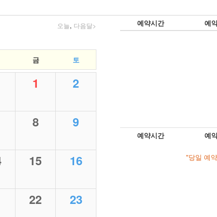
예약시간
예
,
오늘
다음달>
금
토
1
2
8
9
예약시간
예
4
15
16
"당일 예
1
22
23