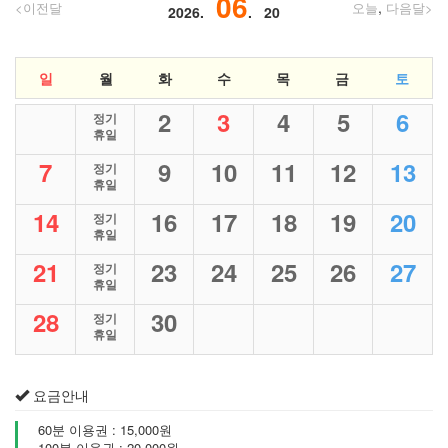
06
,
<이전달
오늘
다음달>
2026.
. 20
일
월
화
수
목
금
토
2
3
4
5
6
정기
휴일
7
9
10
11
12
13
정기
휴일
14
16
17
18
19
20
정기
휴일
21
23
24
25
26
27
정기
휴일
28
30
정기
휴일
요금안내
60분 이용권 : 15,000원
100분 이용권 : 20,000원