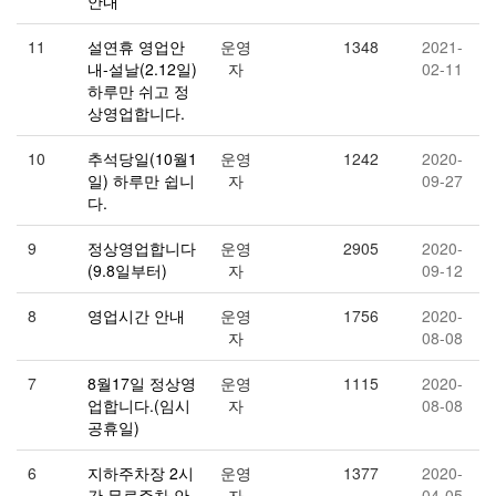
안내
11
설연휴 영업안
운영
1348
2021-
내-설날(2.12일)
자
02-11
하루만 쉬고 정
상영업합니다.
10
추석당일(10월1
운영
1242
2020-
일) 하루만 쉽니
자
09-27
다.
9
정상영업합니다
운영
2905
2020-
(9.8일부터)
자
09-12
8
영업시간 안내
운영
1756
2020-
자
08-08
7
8월17일 정상영
운영
1115
2020-
업합니다.(임시
자
08-08
공휴일)
6
지하주차장 2시
운영
1377
2020-
간 무료주차 안
자
04-05