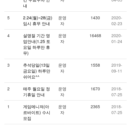
내
5
2.24(월)~28(금)
운영
1430
2020-
임시 휴무 안내
자
02-23
4
설명절 기간 영
운영
16468
2020-
업안내(1.25 토
자
01-24
요일 하루만 휴
무)
3
추석당일(13일
운영
1558
2019-
금요일) 하루만
자
09-11
쉬어요^^
2
매주 월요일 정
운영
1670
2018-
기휴일 안내
자
07-25
1
게임메니져(아
운영
2365
2018-
르바이트) 수시
자
07-25
모집